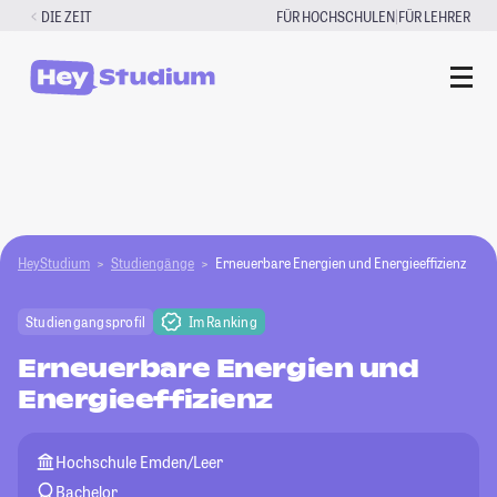
Zum
|
DIE ZEIT
FÜR HOCHSCHULEN
FÜR LEHRER
Inhalt
springen
HeyStudium
Studiengänge
Erneuerbare Energien und Energieeffizienz
Studiengangsprofil
Im Ranking
Erneuerbare Energien und
Energieeffizienz
Hochschule Emden/Leer
Bachelor