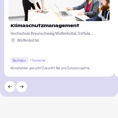
Klimaschutzmanagement
Hochschule Braunschweig/Wolfenbüttel, Ostfalia
Hochschule für angewandte Wissenschaften
Wolfenbüttel
Bachelor
7 Semester
Klimahelden gesucht!
Zukunft? Bei uns!
Zulassungsfrei.