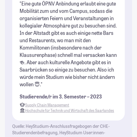
"Eine gute ÖPNV Anbindung erlaubt eine gute
"D
Mobilität zum und vom Campus, sodass die
Da
organisierten Feiern und Veranstaltungen in
U
kollegialer Atmosphäre gut zu besuchen sind.
di
In der Altstadt gibt es auch einige nette Bars
Ic
und Restaurents, wo man mit den
nu
Kommilitonen (insbesondere nach der
We
Klausurenphase) schnell mal versacken kann
St
🍻. Aber auch kulturelle Angebote gibt es in
se
Saarbrücken so einige zu besuchen. Also ich
ei
würde mein Studium wie bisher nicht ändern
pe
wollen 😇."
is
an
Studierende/r im 3. Semester – 2023
Fr
Supply Chain Management
be
Hochschule für Technik und Wirtschaft des Saarlandes
al
St
Quelle: HeyStudium-Anschlussfragebogen der CHE-
Studierendenbefragung, HeyStudium User:innen-