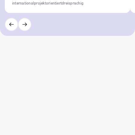
international
projektorientiert
dreisprachig