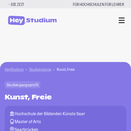
Zum
|
DIE ZEIT
FÜR HOCHSCHULEN
FÜR LEHRER
Inhalt
springen
HeyStudium
Studiengänge
Kunst, Freie
Studiengangsprofil
Kunst, Freie
Hochschule der Bildenden Künste Saar
Master of Arts
Saarbrücken