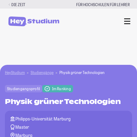
Zum
|
DIE ZEIT
FÜR HOCHSCHULEN
FÜR LEHRER
Inhalt
springen
HeyStudium
Studiengänge
Physik grüner Technologien
Studiengangsprofil
Im Ranking
Physik grüner Technologien
Philipps-Universität Marburg
Master
Marburg