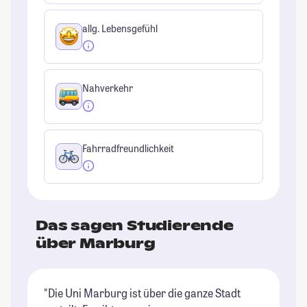
allg. Lebensgefühl
Nahverkehr
Fahrradfreundlichkeit
Das sagen Studierende
über Marburg
"Die Uni Marburg ist über die ganze Stadt
"D