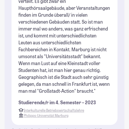
verteilt. Es gibt zwar ein
bz
Haupthörsaalgebäude, aber Veranstaltungen
St
finden im Grunde überall/ in vielen
St
verschiedenen Gebäuden statt. So ist man
immer mal wo anders, was ganz erfrischend
ist, und kommt mit unterschiedlichsten
Leuten aus unterschiedlichsten
Fachbereichen in Kontakt. Marburg ist nicht
umsonst als "Universitätsstadt" bekannt.
Wenn man Lust auf eine Kleinstadt voller
Studenten hat, ist man hier genau richtig.
Geographisch ist die Stadt auch sehr günstig
gelegen, da man schnell in Frankfurt ist, wenn
man mal "Großstadt-Action" braucht."
Studierende/r im 4. Semester – 2023
Interkulturelle Betriebswirtschaftslehre
Philipps-Universität Marburg