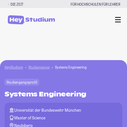
Zum
|
DIE ZEIT
FÜR HOCHSCHULEN
FÜR LEHRER
Inhalt
springen
HeyStudium
Studiengänge
Systems Engineering
Studiengangsprofil
Systems Engineering
Universität der Bundeswehr München
Master of Science
Neubiberg