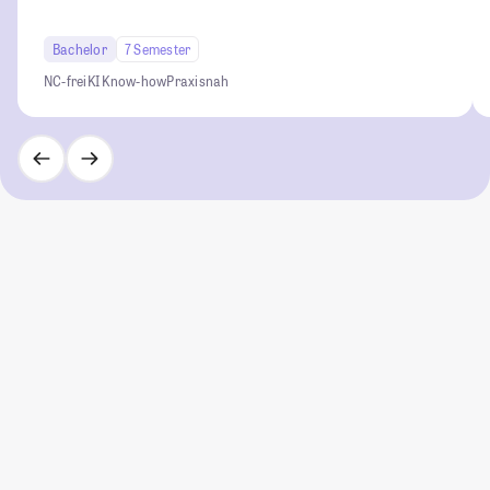
Bachelor
7 Semester
NC-frei
KI Know-how
Praxisnah