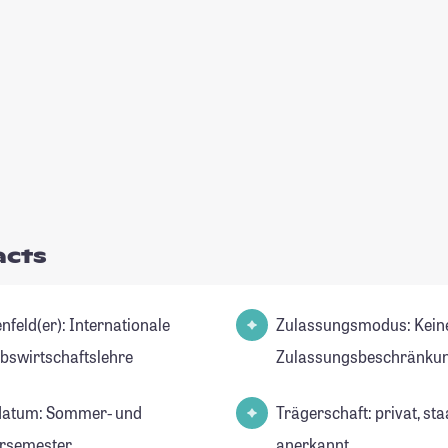
acts
(er): Internationale
Zulassungsmodus: Kein
ebswirtschaftslehre
Zulassungsbeschränkun
datum: Sommer- und
Trägerschaft: privat, sta
rsemester
anerkannt