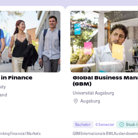
 in Finance
Global Business Ma
(GBM)
sity
Universität Augsburg
land
Augsburg
Bachelor
6 Semester
Studi-U
anking
Financial Markets
GBM
Internationale BWL
Auslandsseme