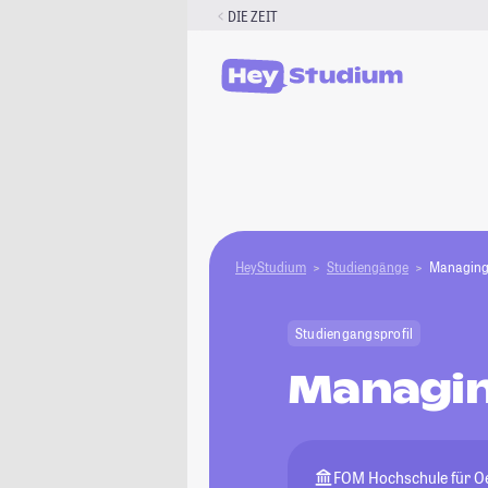
Zum
DIE ZEIT
Inhalt
springen
HeyStudium
Studiengänge
Managing
Studiengangsprofil
Managin
FOM Hochschule für Oe