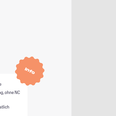
Info
e
g, ohne NC
atlich