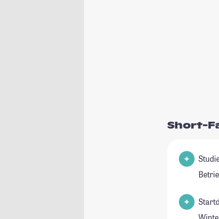
Short-F
Studienfeld
Betri
Start
Winte