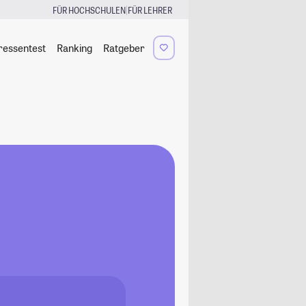
|
FÜR HOCHSCHULEN
FÜR LEHRER
ressentest
Ranking
Ratgeber