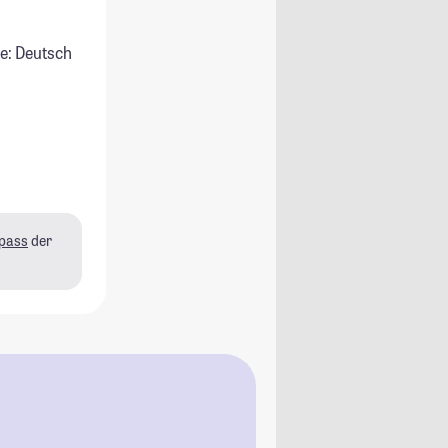
e: Deutsch
pass
der