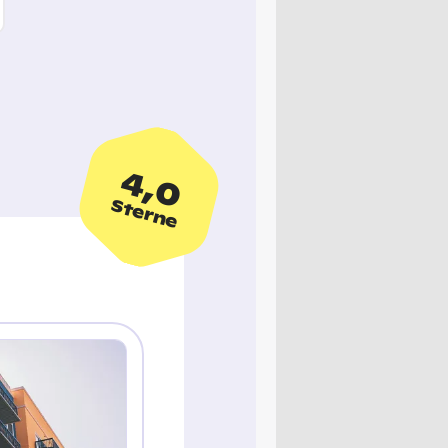
4,0
Sterne