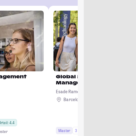
nagement
Global Master's in Interna
Management
Esade Ramon Llull University
Barcelona
Ausland
rteil: 4.4
Master
3 Semester
ster