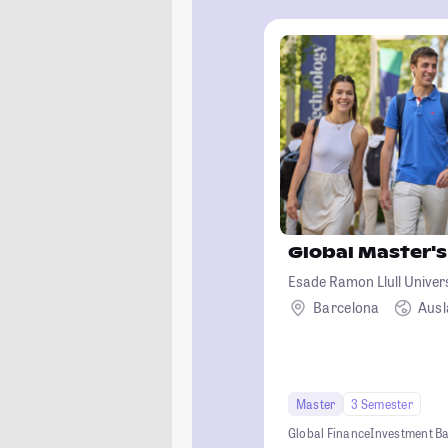
Global Master's
Esade Ramon Llull Univer
Barcelona
Aus
Master
3 Semester
Global Finance
Investment B