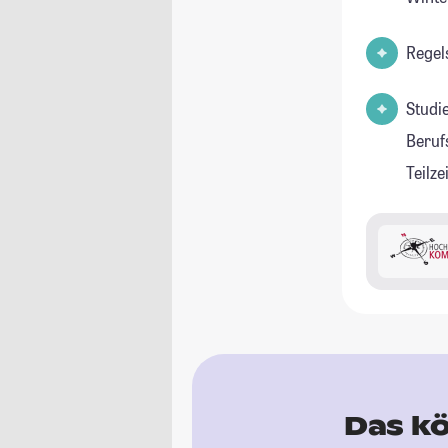
Regel
Studi
Beruf
Teilz
Das kö