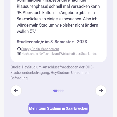
Klausurenphase) schnell mal versacken kann
St
🍻. Aber auch kulturelle Angebote gibt es in
se
Saarbrücken so einige zu besuchen. Also ich
ei
würde mein Studium wie bisher nicht ändern
pe
wollen 😇."
is
an
Studierende/r im 3. Semester – 2023
Fr
Supply Chain Management
be
Hochschule für Technik und Wirtschaft des Saarlandes
al
St
Quelle: HeyStudium-Anschlussfragebogen der CHE-
Studierendenbefragung, HeyStudium User:innen-
Befragung
Mehr zum Studium in Saarbrücken