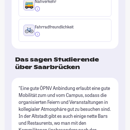
Nahverkehr
Fahrradfreundlichkeit
Das sagen Studierende
über Saarbrücken
"Eine gute ÖPNV Anbindung erlaubt eine gute
"D
Mobilität zum und vom Campus, sodass die
Da
organisierten Feiern und Veranstaltungen in
U
kollegialer Atmosphäre gut zu besuchen sind.
di
In der Altstadt gibt es auch einige nette Bars
Ic
und Restaurents, wo man mit den
nu
Kommilitonen (insbesondere nach der
We