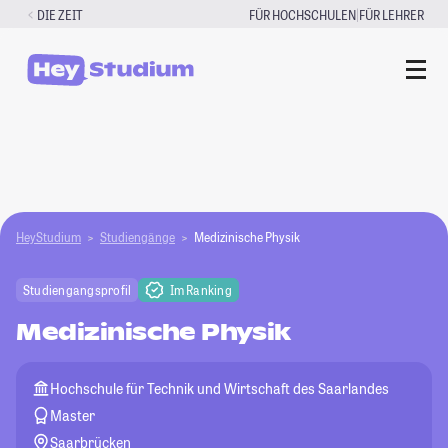
Zum
|
DIE ZEIT
FÜR HOCHSCHULEN
FÜR LEHRER
Inhalt
springen
HeyStudium
Studiengänge
Medizinische Physik
Studiengangsprofil
Im Ranking
Medizinische Physik
Hochschule für Technik und Wirtschaft des Saarlandes
Master
Saarbrücken