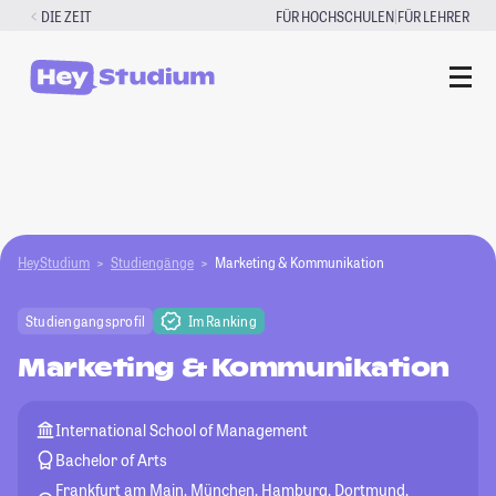
Zum
|
DIE ZEIT
FÜR HOCHSCHULEN
FÜR LEHRER
Inhalt
springen
HeyStudium
Studiengänge
Marketing & Kommunikation
Studiengangsprofil
Im Ranking
Marketing & Kommunikation
International School of Management
Bachelor of Arts
Frankfurt am Main, München, Hamburg, Dortmund,