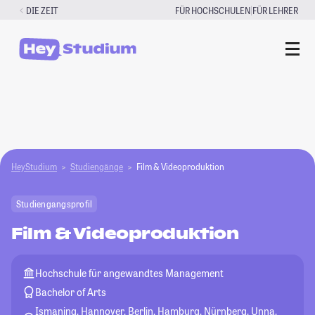
Zum
|
DIE ZEIT
FÜR HOCHSCHULEN
FÜR LEHRER
Inhalt
springen
HeyStudium
Studiengänge
Film & Videoproduktion
Studiengangsprofil
Film & Videoproduktion
Hochschule für angewandtes Management
Bachelor of Arts
Ismaning, Hannover, Berlin, Hamburg, Nürnberg, Unna,