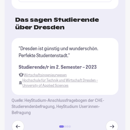
Das sagen Studierende
über Dresden
"Dresden ist günstig und wunderschön.
"D
Perfekte Studentenstadt."
re
Pe
Studierende/r im 2. Semester – 2023
du
Wirtschaftsingenieurwesen
Er
Hochschule für Technik und Wirtschaft Dresden –
et
University of Applied Sciences
se
un
Quelle: HeyStudium-Anschlussfragebogen der CHE-
Ge
Studierendenbefragung, HeyStudium User:innen-
üb
Befragung
ei
Zi