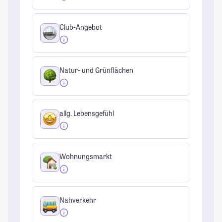
Club-Angebot
Natur- und Grünflächen
allg. Lebensgefühl
Wohnungsmarkt
Nahverkehr