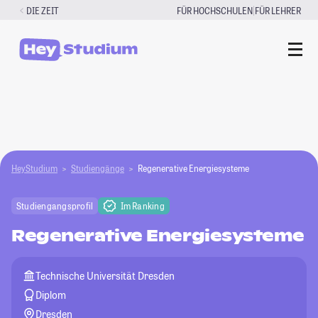
Zum
|
DIE ZEIT
FÜR HOCHSCHULEN
FÜR LEHRER
Inhalt
springen
HeyStudium
Studiengänge
Regenerative Energiesysteme
Studiengangsprofil
Im Ranking
Regenerative Energiesysteme
Technische Universität Dresden
Diplom
Dresden