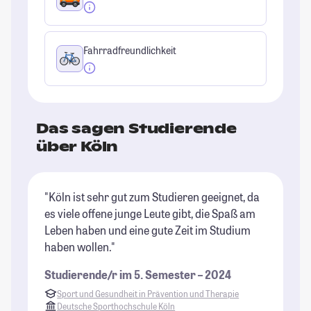
Fahrradfreundlichkeit
Das sagen Studierende
über Köln
"Köln ist sehr gut zum Studieren geeignet, da
"I
es viele offene junge Leute gibt, die Spaß am
Ho
Leben haben und eine gute Zeit im Studium
ge
haben wollen."
Be
Studierende/r im 5. Semester – 2024
St
Sport und Gesundheit in Prävention und Therapie
Deutsche Sporthochschule Köln