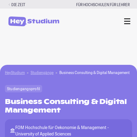
Zum
|
DIE ZEIT
FÜR HOCHSCHULEN
FÜR LEHRER
Inhalt
springen
HeyStudium
Studiengänge
Business Consulting & Digital Management
Studiengangsprofil
Business Consulting & Digital
Management
FOM Hochschule für Oekonomie & Management -
University of Applied Sciences