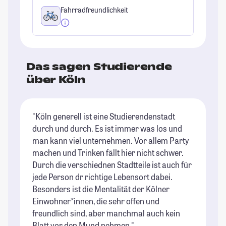
Fahrradfreundlichkeit
Das sagen Studierende
über Köln
"Köln generell ist eine Studierendenstadt
"K
durch und durch. Es ist immer was los und
es
man kann viel unternehmen. Vor allem Party
Le
machen und Trinken fällt hier nicht schwer.
ha
Durch die verschiednen Stadtteile ist auch für
St
jede Person dr richtige Lebensort dabei.
Besonders ist die Mentalität der Kölner
Einwohner*innen, die sehr offen und
freundlich sind, aber manchmal auch kein
Blatt vor den Mund nehmen."