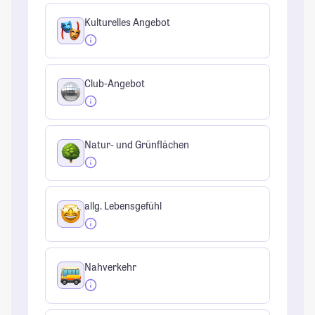
Kulturelles Angebot
Club-Angebot
Natur- und Grünflächen
allg. Lebensgefühl
Nahverkehr