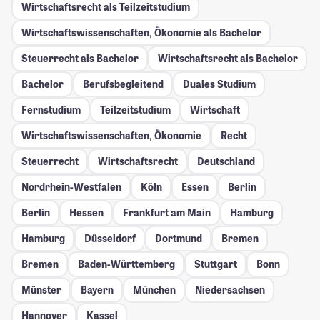
Wirtschaftsrecht als Teilzeitstudium
Wirtschaftswissenschaften, Ökonomie als Bachelor
Steuerrecht als Bachelor
Wirtschaftsrecht als Bachelor
Bachelor
Berufsbegleitend
Duales Studium
Fernstudium
Teilzeitstudium
Wirtschaft
Wirtschaftswissenschaften, Ökonomie
Recht
Steuerrecht
Wirtschaftsrecht
Deutschland
Nordrhein-Westfalen
Köln
Essen
Berlin
Berlin
Hessen
Frankfurt am Main
Hamburg
Hamburg
Düsseldorf
Dortmund
Bremen
Bremen
Baden-Württemberg
Stuttgart
Bonn
Münster
Bayern
München
Niedersachsen
Hannover
Kassel