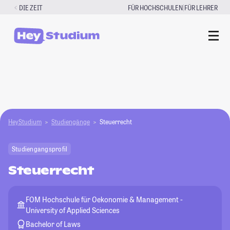
Zum
|
DIE ZEIT
FÜR HOCHSCHULEN
FÜR LEHRER
Inhalt
springen
HeyStudium
Studiengänge
Steuerrecht
Studiengangsprofil
Steuerrecht
FOM Hochschule für Oekonomie & Management -
University of Applied Sciences
Bachelor of Laws